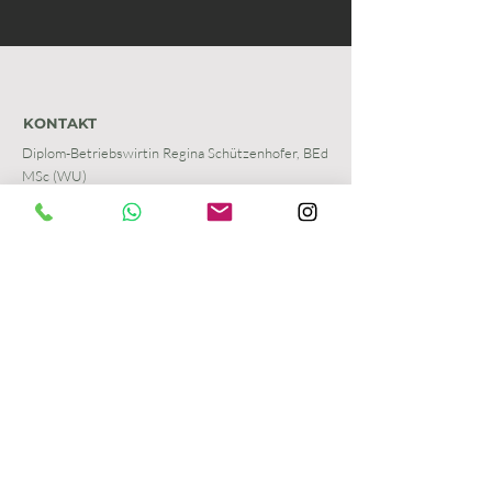
KONTAKT
Diplom-Betriebswirtin Regina Schützenhofer, BEd
MSc (WU)
Unternehmensberaterin |
Lebens- und Sozialberaterin
(i.A.u.S.)
Beratungsraum:
Elisabethstraße 7
2301 Groß-Enzersdorf
E-Mail:
info@reginaschuetzenhofer.com
Tel./WhatsApp:
0043 699 10 3333 54
Kontakt aufnehmen