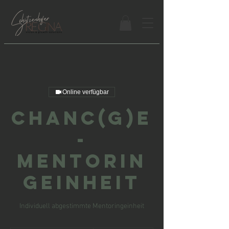
Online verfügbar
chanc(g)e
-
Mentorin
geinheit
Individuell abgestimmte Mentoringeinheit