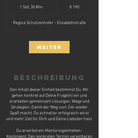
190
Euro
1 Std. 30 Min.
1
€ 190
S
t
Regina Schützenhofer - Elisabethstraße
d
3
0
M
Weiter
i
n
.
Beschreibung
Den Inhalt dieser Einheit bestimmst Du. Wir
gehen konkret auf Deine Frage(n) ein und
erarbeiten gemeinsam Lösungen, Wege und
Strategien. Damit der Weg zum Ziel wieder
Spaß macht, Du schneller erfolgreich wirst
und mehr Zeit für Dich und Deine Liebsten hast.
Du erwirbst ein Mentoringeinheiten-
Kontingent. Den konkreten Termin vereinbaren