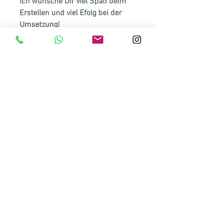
Ich wünsche Dir viel Spaß beim
Erstellen und viel Efolg bei der
Umsetzung!
Alles Liebe
Regina
WAS DU ERHÄTLST
Maße: A4 - frei adaptierbar
5 Seiten
Bearbeitbare Canva-Vorlage. Die
gesamte Vorlage ist bearbeitbar
(Schrift, Form, Farbe, Fotos, etc.).
KONTAKT
Zur Bearbeitung wird ein
Diplom-Betriebswirtin Regina Schützenhofer, BEd
kostenfreies CANVA-Konto benötigt.
MSc (WU)
Hilfe zur Einrichtung des CANVA-
Unternehmensberaterin |
Lebens- und Sozialberaterin
Kontos und erste Schritte sind als
(i.A.u.S.)
Bonusmaterial inklusive.
Du kannst dein vorausgefülltes und
Beratungsraum: